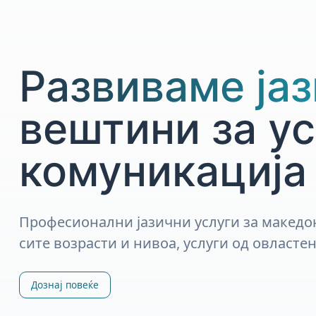
Развиваме ја
вештини за у
комуникација
Професионални јазични услуги за македон
сите возрасти и нивоа, услуги од овласте
Дознај повеќе