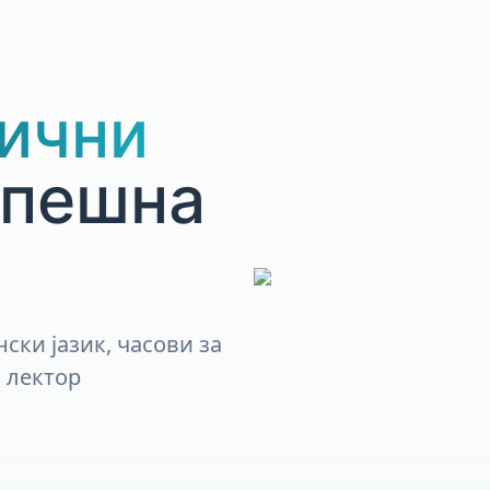
зични
спешна
ски јазик, часови за
н лектор